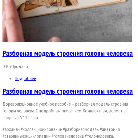
Разборная модель строения головы человека
0
(Продано)
Р
Подробнее
Разборная модель строения головы человека
Дореволюционное учебное пособие – разборная модель строения
головы человека. С подробным описанием. Комплектная, формат в
сборе 23,5 * 16,5 см.
#архаизм #коллекционирование #разборнаямодель #анатомия
#старинныеэнциклопедии #головачеловека #телочеловека…