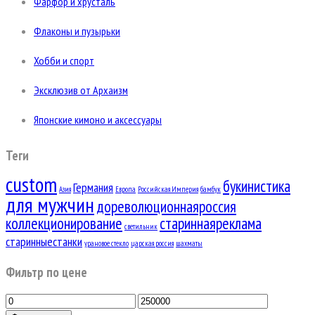
Фарфор и хрусталь
Флаконы и пузырьки
Хобби и спорт
Эксклюзив от Архаизм
Японские кимоно и аксессуары
Теги
custom
букинистика
Германия
Азия
Европа
Российская Империя
бамбук
для мужчин
дореволюционнаяроссия
коллекционирование
стариннаяреклама
светильник
старинныестанки
урановое стекло
царская россия
шахматы
Фильтр по цене