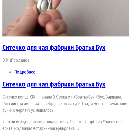
Ситечко для чая фабрики Братья Бух
0
(Продано)
Р
Подробнее
Ситечко для чая фабрики Братья Бух
Ситечко конца XIX – начала ХХ века от #братьябух #бух, Варшава,
Российская империя. Серебрение по латуни. Сзади место примыкания
ручки к черпаку усиливалось.
#архаизм #дореволюционнаяроссия #фраже #норблин #чаепитие
#ситечкодлячая #стариннаясервировка …