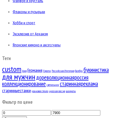
Фарфор и хрусталь
Флаконы и пузырьки
Хобби и спорт
Эксклюзив от Архаизм
Японские кимоно и аксессуары
Теги
custom
букинистика
Германия
Азия
Европа
Российская Империя
бамбук
для мужчин
дореволюционнаяроссия
коллекционирование
стариннаяреклама
светильник
старинныестанки
урановое стекло
царская россия
шахматы
Фильтр по цене