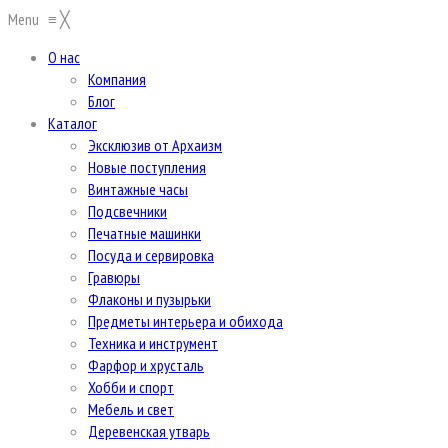
Menu
≡
╳
О нас
Компания
Блог
Каталог
Эксклюзив от Архаизм
Новые поступления
Винтажные часы
Подсвечники
Печатные машинки
Посуда и сервировка
Гравюры
Флаконы и пузырьки
Предметы интерьера и обихода
Техника и инструмент
Фарфор и хрусталь
Хобби и спорт
Мебель и свет
Деревенская утварь