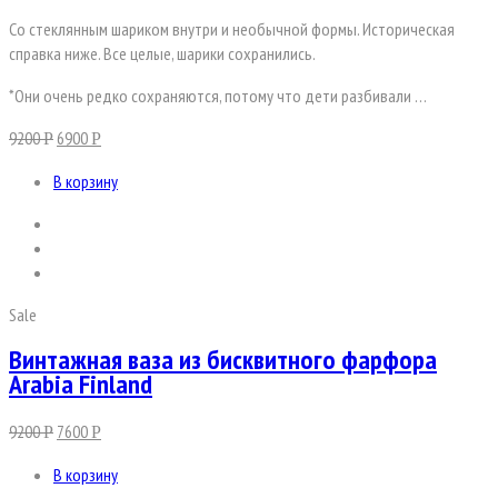
Со стеклянным шариком внутри и необычной формы. Историческая
справка ниже. Все целые, шарики сохранились.
*Они очень редко сохраняются, потому что дети разбивали …
9200
6900
Р
Р
В корзину
Sale
Винтажная ваза из бисквитного фарфора
Arabia Finland
9200
7600
Р
Р
В корзину