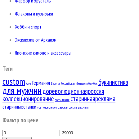
Фарфор и хрусталь
Флаконы и пузырьки
Хобби и спорт
Эксклюзив от Архаизм
Японские кимоно и аксессуары
Теги
custom
букинистика
Германия
Азия
Европа
Российская Империя
бамбук
для мужчин
дореволюционнаяроссия
коллекционирование
стариннаяреклама
светильник
старинныестанки
урановое стекло
царская россия
шахматы
Фильтр по цене