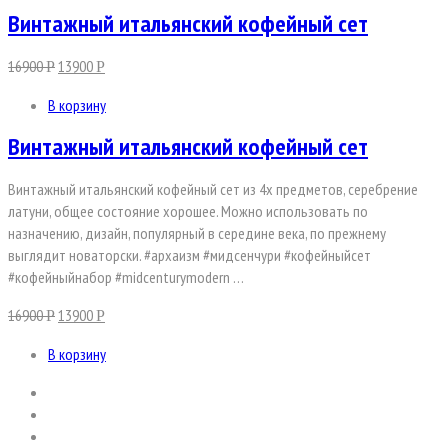
Винтажный итальянский кофейный сет
16900
13900
Р
Р
В корзину
Винтажный итальянский кофейный сет
Винтажный итальянский кофейный сет из 4х предметов, серебрение
латуни, общее состояние хорошее. Можно использовать по
назначению, дизайн, популярный в середине века, по прежнему
выглядит новаторски. #архаизм #мидсенчури #кофейныйсет
#кофейныйнабор #midcenturymodern …
16900
13900
Р
Р
В корзину