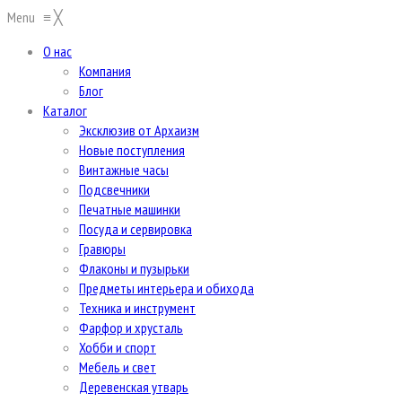
Menu
≡
╳
О нас
Компания
Блог
Каталог
Эксклюзив от Архаизм
Новые поступления
Винтажные часы
Подсвечники
Печатные машинки
Посуда и сервировка
Гравюры
Флаконы и пузырьки
Предметы интерьера и обихода
Техника и инструмент
Фарфор и хрусталь
Хобби и спорт
Мебель и свет
Деревенская утварь