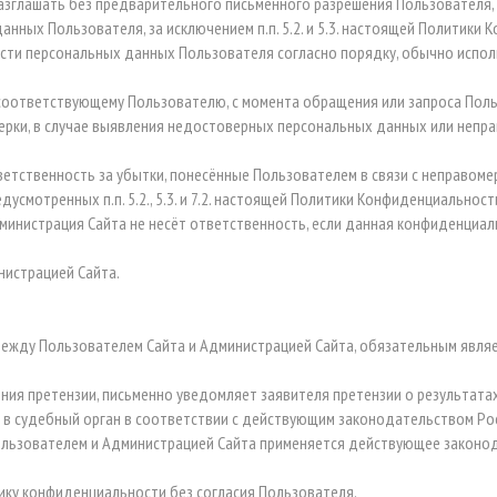
разглашать без предварительного письменного разрешения Пользователя, 
ых Пользователя, за исключением п.п. 5.2. и 5.3. настоящей Политики 
сти персональных данных Пользователя согласно порядку, обычно испо
 соответствующему Пользователю, с момента обращения или запроса Пол
ерки, в случае выявления недостоверных персональных данных или непр
ответственность за убытки, понесённые Пользователем в связи с неправо
смотренных п.п. 5.2., 5.3. и 7.2. настоящей Политики Конфиденциальност
дминистрация Сайта не несёт ответственность, если данная конфиденциа
нистрацией Сайта.
й между Пользователем Сайта и Администрацией Сайта, обязательным явл
ения претензии, письменно уведомляет заявителя претензии о результата
ие в судебный орган в соответствии с действующим законодательством Р
ользователем и Администрацией Сайта применяется действующее законо
тику конфиденциальности без согласия Пользователя.