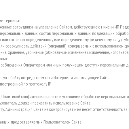
ие термины:
омоченные сотрудники на управление Сайтом, действующие от имени ИП Ра
персональных данных, состав персональных данных, подлежащих обработ
мо или косвенно определенному или определяемому физическому лицу (суб
или совокупность действий (операций), совершаемых с использованием ср
ие, хранение, уточнение (обновление, изменение), извлечение, использов
нных.
я соблюдения Оператором или иным получившим доступ к персональным да
.
оступ к Сайту посредством сети Интернет и использующее Сайт.
 построенной по протоколу IP.
ей Политикой конфиденциальности и условиями обработки персональных 
льзователь должен прекратить использование Сайта.
ту. Администрация Сайта не контролирует и не несет ответственность за 
анных, предоставляемых Пользователем Сайта.