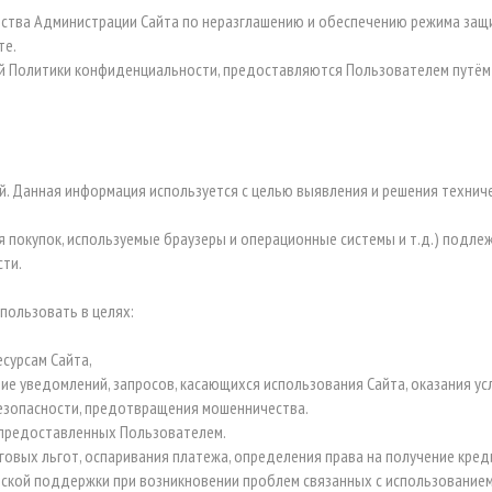
ьства Администрации Сайта по неразглашению и обеспечению режима за
те.
ей Политики конфиденциальности, предоставляются Пользователем путём
лей. Данная информация используется с целью выявления и решения техн
я покупок, используемые браузеры и операционные системы и т.д.) подле
сти.
пользовать в целях:
сурсам Сайта,
ние уведомлений, запросов, касающихся использования Сайта, оказания ус
безопасности, предотвращения мошенничества.
 предоставленных Пользователем.
оговых льгот, оспаривания платежа, определения права на получение кре
еской поддержки при возникновении проблем связанных с использованием