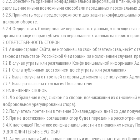
6.2.2. Обеспечить хранение конфиденциальной информации в тайне, не 
разглашение иными возможными способами переданных персональных данн
6.2.3. Принимать меры предосторожности для защиты конфиденциально
деловом обороте.
6.2.4. Осуществить блокирование персональных данных, относящихся к
органа по защите прав субъектов персональных данных на период пров
7. ОТВЕТСТВЕННОСТЬ СТОРОН
7.1. Администрация Сайта, не исполнившая свои обязательства, несёт 
законодательством Российской Федерации, за исключением случаев, преду
7.2. В случае утраты или разглашения Конфиденциальной информации А
7.2.1. Стала публичным достоянием до её утраты или разглашения.
7.2.2. Была получена от третьей стороны до момента её получения Адми
7.2.3. Была разглашена с согласия Пользователя.
8. РАЗРЕШЕНИЕ СПОРОВ
8.1. До обращения в суд с иском по спорам, возникающим из отношени
добровольном урегулировании спора).
8.2. Получатель претензии в течение 30 календарных дней со дня получ
8.3. При не достижении соглашения спор будет передан на рассмотрен
8.4. К настоящей Политике конфиденциальности и отношениям между П
9. ДОПОЛНИТЕЛЬНЫЕ УСЛОВИЯ
9.1. Администрация Сайта вправе вносить изменения в настоящую Поли