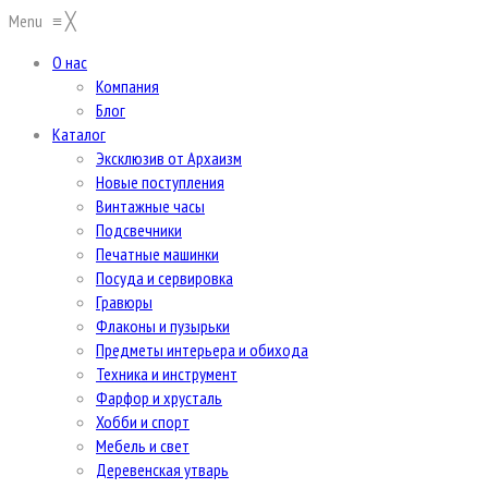
Menu
≡
╳
О нас
Компания
Блог
Каталог
Эксклюзив от Архаизм
Новые поступления
Винтажные часы
Подсвечники
Печатные машинки
Посуда и сервировка
Гравюры
Флаконы и пузырьки
Предметы интерьера и обихода
Техника и инструмент
Фарфор и хрусталь
Хобби и спорт
Мебель и свет
Деревенская утварь