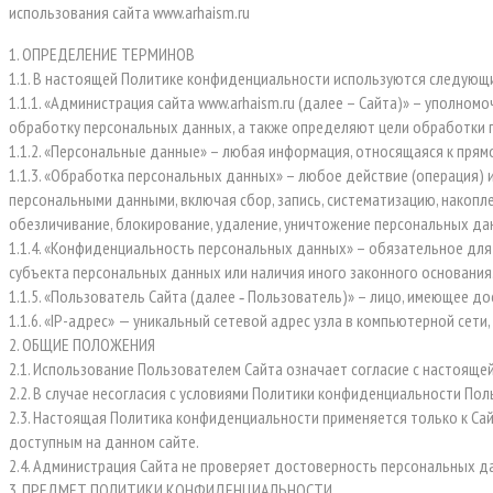
использования сайта www.arhaism.ru
1. ОПРЕДЕЛЕНИЕ ТЕРМИНОВ
1.1. В настоящей Политике конфиденциальности используются следующ
1.1.1. «Администрация сайта www.arhaism.ru (далее – Сайта)» – уполн
обработку персональных данных, а также определяют цели обработки 
1.1.2. «Персональные данные» – любая информация, относящаяся к пря
1.1.3. «Обработка персональных данных» – любое действие (операция) 
персональными данными, включая сбор, запись, систематизацию, накоплен
обезличивание, блокирование, удаление, уничтожение персональных да
1.1.4. «Конфиденциальность персональных данных» – обязательное дл
субъекта персональных данных или наличия иного законного основания
1.1.5. «Пользователь Сайта (далее ‑ Пользователь)» – лицо, имеющее д
1.1.6. «IP-адрес» — уникальный сетевой адрес узла в компьютерной сети,
2. ОБЩИЕ ПОЛОЖЕНИЯ
2.1. Использование Пользователем Сайта означает согласие с настоящ
2.2. В случае несогласия с условиями Политики конфиденциальности По
2.3. Настоящая Политика конфиденциальности применяется только к Сай
доступным на данном сайте.
2.4. Администрация Сайта не проверяет достоверность персональных д
3. ПРЕДМЕТ ПОЛИТИКИ КОНФИДЕНЦИАЛЬНОСТИ