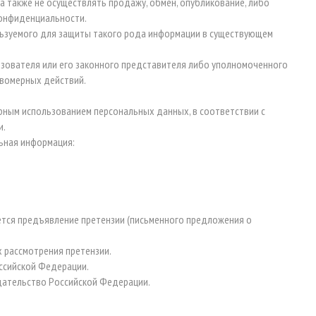
а также не осуществлять продажу, обмен, опубликование, либо
Конфиденциальности.
льзуемого для защиты такого рода информации в существующем
ьзователя или его законного представителя либо уполномоченного
авомерных действий.
мерным использованием персональных данных, в соответствии с
и.
льная информация:
яется предъявление претензии (письменного предложения о
х рассмотрения претензии.
оссийской Федерации.
дательство Российской Федерации.