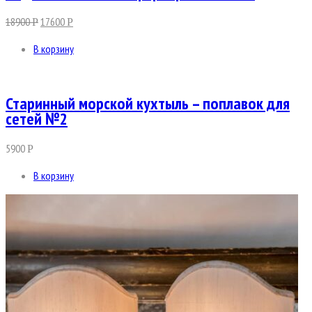
18900
17600
Р
Р
В корзину
Старинный морской кухтыль – поплавок для
сетей №2
5900
Р
В корзину