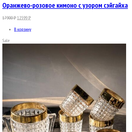
Оранжево-розовое кимоно с узором сэйгайха
17900
12599
Р
Р
В корзину
Sale