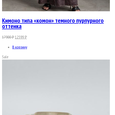
Кимоно типа «комон» темного пурпурного
оттенка
17900
12599
Р
Р
В корзину
Sale