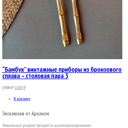
“Бамбук” винтажные приборы из бронзового
сплава – столовая пара 3
1900
1600
Р
Р
В корзину
Эксклюзив от Архаизм
Уникальные редкие предметы коллекционирования