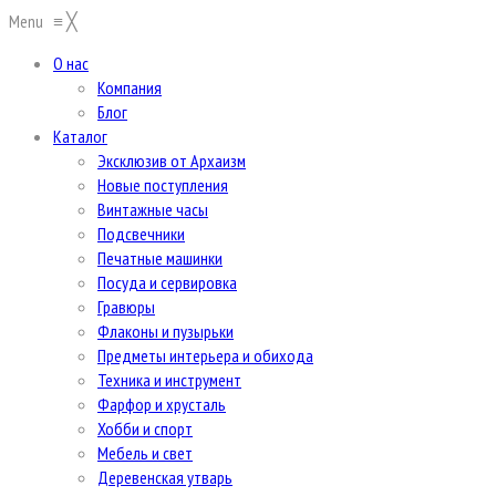
Menu
≡
╳
О нас
Компания
Блог
Каталог
Эксклюзив от Архаизм
Новые поступления
Винтажные часы
Подсвечники
Печатные машинки
Посуда и сервировка
Гравюры
Флаконы и пузырьки
Предметы интерьера и обихода
Техника и инструмент
Фарфор и хрусталь
Хобби и спорт
Мебель и свет
Деревенская утварь