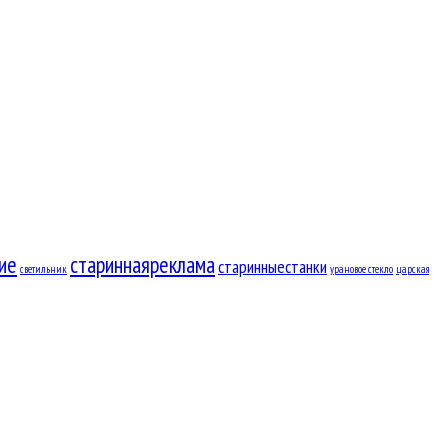
ие
стариннаяреклама
старинныестанки
светильник
урановое стекло
царская