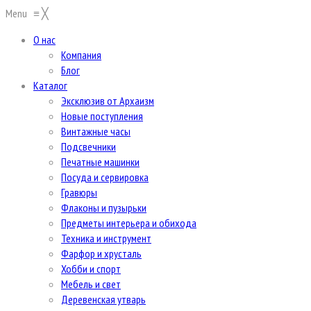
Menu
≡
╳
О нас
Компания
Блог
Каталог
Эксклюзив от Архаизм
Новые поступления
Винтажные часы
Подсвечники
Печатные машинки
Посуда и сервировка
Гравюры
Флаконы и пузырьки
Предметы интерьера и обихода
Техника и инструмент
Фарфор и хрусталь
Хобби и спорт
Мебель и свет
Деревенская утварь