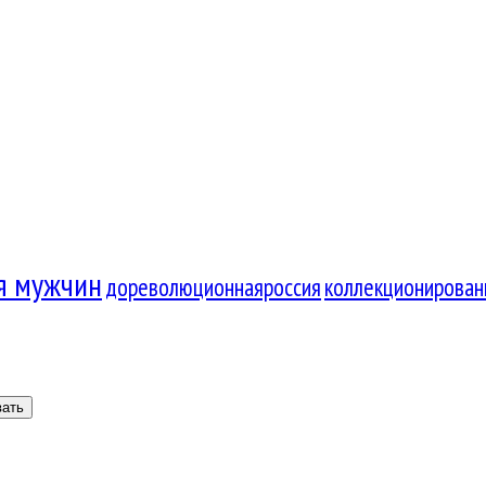
я мужчин
дореволюционнаяроссия
коллекционирован
вать