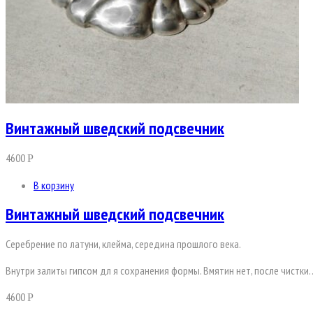
Винтажный шведский подсвечник
4600
Р
В корзину
Винтажный шведский подсвечник
Серебрение по латуни, клейма, середина прошлого века.
Внутри залиты гипсом дл я сохранения формы. Вмятин нет, после чистки
4600
Р