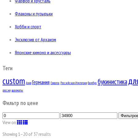
Фарфор и хрусталь
Флаконы и пузырьки
Хобби и спорт
Эксклюзив от Архаизм
Японские кимоно и аксессуары
Теги
custom
дл
букинистика
Германия
Азия
Европа
Российская Империя
бамбук
россия
шахматы
Фильтр по цене
Фильтро
View on
Showing 1–
20
of 37 results