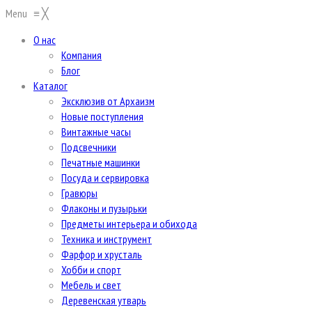
Menu
≡
╳
О нас
Компания
Блог
Каталог
Эксклюзив от Архаизм
Новые поступления
Винтажные часы
Подсвечники
Печатные машинки
Посуда и сервировка
Гравюры
Флаконы и пузырьки
Предметы интерьера и обихода
Техника и инструмент
Фарфор и хрусталь
Хобби и спорт
Мебель и свет
Деревенская утварь