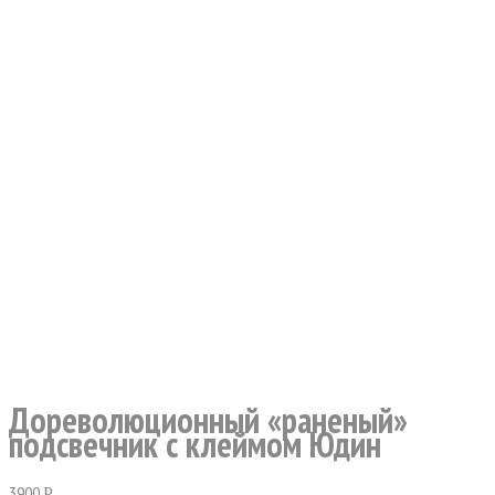
Дореволюционный «раненый»
подсвечник с клеймом Юдин
3900
Р