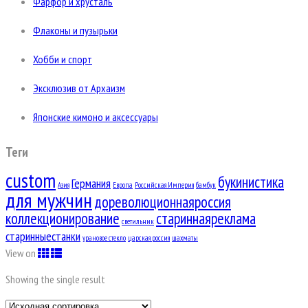
Фарфор и хрусталь
Флаконы и пузырьки
Хобби и спорт
Эксклюзив от Архаизм
Японские кимоно и аксессуары
Теги
custom
букинистика
Германия
Азия
Европа
Российская Империя
бамбук
для мужчин
дореволюционнаяроссия
коллекционирование
стариннаяреклама
светильник
старинныестанки
урановое стекло
царская россия
шахматы
View on
Showing the single result