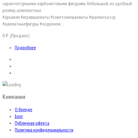
«архитектурными» карболитовыми фигурами. Небольшой, но удобный
размер, комплектные.
#архаизм #игравшахматы #советскиешахматы #шахматыссср
#шахматныефигуры #ходконем…
0
(Продано)
Р
Подробнее
Компания
О бренде
Блог
Публичная оферта
Политика конфиденциальности