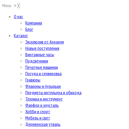
Menu
≡
╳
О нас
Компания
Блог
Каталог
Эксклюзив от Архаизм
Новые поступления
Винтажные часы
Подсвечники
Печатные машинки
Посуда и сервировка
Гравюры
Флаконы и пузырьки
Предметы интерьера и обихода
Техника и инструмент
Фарфор и хрусталь
Хобби и спорт
Мебель и свет
Деревенская утварь