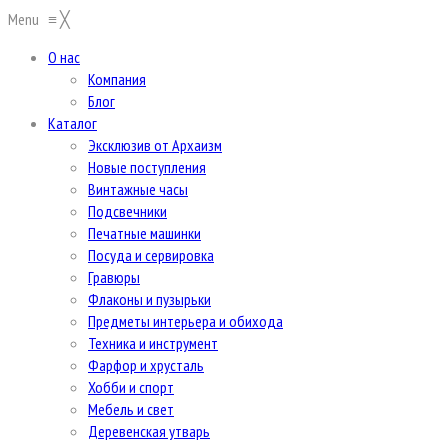
Menu
≡
╳
О нас
Компания
Блог
Каталог
Эксклюзив от Архаизм
Новые поступления
Винтажные часы
Подсвечники
Печатные машинки
Посуда и сервировка
Гравюры
Флаконы и пузырьки
Предметы интерьера и обихода
Техника и инструмент
Фарфор и хрусталь
Хобби и спорт
Мебель и свет
Деревенская утварь