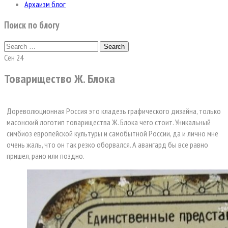
Архаизм блог
Поиск по блогу
Search
Search
for
Сен
24
Товарищество Ж. Блока
Дореволюционная Россия это кладезь графического дизайна, только
масонский логотип товарищества Ж. Блока чего стоит. Уникальный
симбиоз европейской культуры и самобытной России, да и лично мне
очень жаль, что он так резко оборвался. А авангард бы все равно
пришел, рано или поздно.