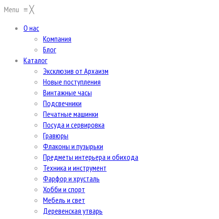
Menu
≡
╳
О нас
Компания
Блог
Каталог
Эксклюзив от Архаизм
Новые поступления
Винтажные часы
Подсвечники
Печатные машинки
Посуда и сервировка
Гравюры
Флаконы и пузырьки
Предметы интерьера и обихода
Техника и инструмент
Фарфор и хрусталь
Хобби и спорт
Мебель и свет
Деревенская утварь