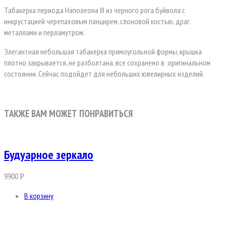
Табакерка периода Наполеона III из черного рога буйвола с
инкрустацией черепаховым панцирем, слоновой костью, драг.
металлами и перламутром.
Элегантная небольшая табакерка прямоугольной формы, крышка
плотно закрывается, не разболтана, все сохранено в
оригинальном
состоянии. Сейчас подойдет для небольших ювелирных изделий.
ТАКЖЕ ВАМ МОЖЕТ ПОНРАВИТЬСЯ
Будуарное зеркало
9900
Р
В корзину