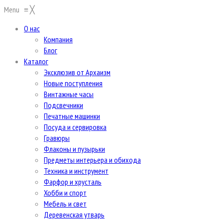
Menu
≡
╳
О нас
Компания
Блог
Каталог
Эксклюзив от Архаизм
Новые поступления
Винтажные часы
Подсвечники
Печатные машинки
Посуда и сервировка
Гравюры
Флаконы и пузырьки
Предметы интерьера и обихода
Техника и инструмент
Фарфор и хрусталь
Хобби и спорт
Мебель и свет
Деревенская утварь