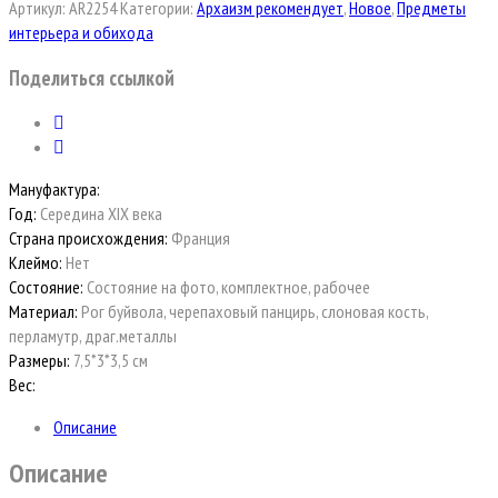
Артикул:
AR2254
Категории:
Архаизм рекомендует
,
Новое
,
Предметы
интерьера и обихода
Поделиться ссылкой
Мануфактура:
Год:
Середина XIX века
Страна происхождения:
Франция
Клеймо:
Нет
Состояние:
Состояние на фото, комплектное, рабочее
Материал:
Рог буйвола, черепаховый панцирь, слоновая кость,
перламутр, драг.металлы
Размеры:
7,5*3*3,5 см
Вес:
Описание
Описание