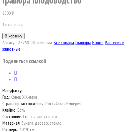
Гравюра плодоводство
2500
Р
1 в наличии
В корзину
Артикул:
AR750-9
Категории:
Все товары
,
Гравюры
,
Новое
,
Растения и
животные
Поделиться ссылкой
Мануфактура:
Год:
Конец ХIХ-века
Страна происхождения:
Российская Империя
Клеймо:
Есть
Состояние:
Состояние на фото
Материал:
Бумага, дерево, стекло
Размеры:
30*20 см