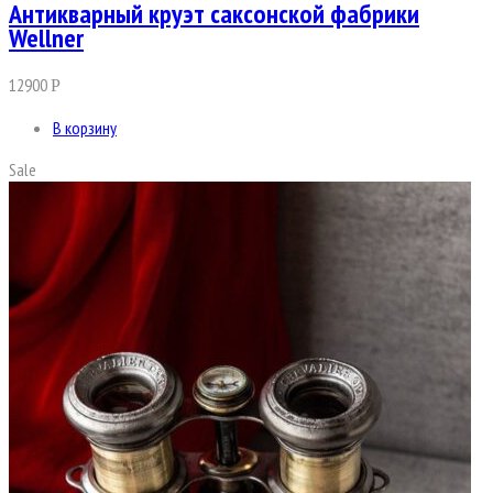
Антикварный круэт саксонской фабрики
Wellner
12900
Р
В корзину
Sale