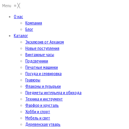
Menu
≡
╳
О нас
Компания
Блог
Каталог
Эксклюзив от Архаизм
Новые поступления
Винтажные часы
Подсвечники
Печатные машинки
Посуда и сервировка
Гравюры
Флаконы и пузырьки
Предметы интерьера и обихода
Техника и инструмент
Фарфор и хрусталь
Хобби и спорт
Мебель и свет
Деревенская утварь