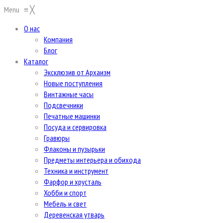
Menu
≡
╳
О нас
Компания
Блог
Каталог
Эксклюзив от Архаизм
Новые поступления
Винтажные часы
Подсвечники
Печатные машинки
Посуда и сервировка
Гравюры
Флаконы и пузырьки
Предметы интерьера и обихода
Техника и инструмент
Фарфор и хрусталь
Хобби и спорт
Мебель и свет
Деревенская утварь