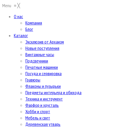
Menu
≡
╳
О нас
Компания
Блог
Каталог
Эксклюзив от Архаизм
Новые поступления
Винтажные часы
Подсвечники
Печатные машинки
Посуда и сервировка
Гравюры
Флаконы и пузырьки
Предметы интерьера и обихода
Техника и инструмент
Фарфор и хрусталь
Хобби и спорт
Мебель и свет
Деревенская утварь