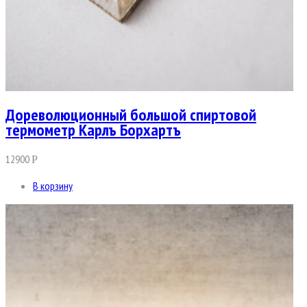
Дореволюционный большой спиртовой
термометр Карлъ Борхартъ
12900
Р
В корзину