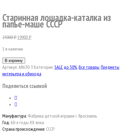
Старинная лошадка-каталка из
папье-маше СССР
25000
19900
Р
Р
1 в наличии
В корзину
Артикул:
AR630-3
Категории:
SALE до 50%
,
Все товары
,
Предметы
интерьера и обихода
Поделиться ссылкой
Мануфактура:
Фабрика детской игрушки г. Ярославль
Год:
60-е годы ХХ-века
Страна происхождения:
СССР