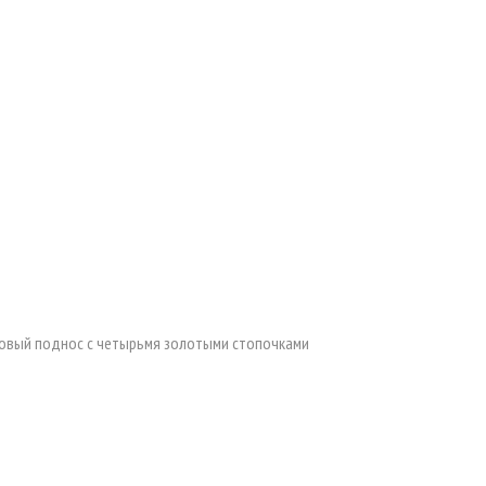
вый поднос с четырьмя золотыми стопочками