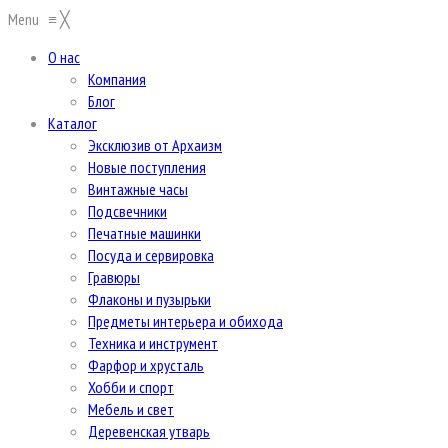
Menu
≡
╳
О нас
Компания
Блог
Каталог
Эксклюзив от Архаизм
Новые поступления
Винтажные часы
Подсвечники
Печатные машинки
Посуда и сервировка
Гравюры
Флаконы и пузырьки
Предметы интерьера и обихода
Техника и инструмент
Фарфор и хрусталь
Хобби и спорт
Мебель и свет
Деревенская утварь