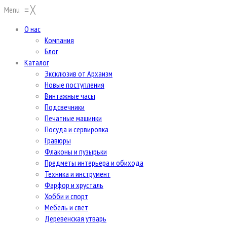
Menu
≡
╳
О нас
Компания
Блог
Каталог
Эксклюзив от Архаизм
Новые поступления
Винтажные часы
Подсвечники
Печатные машинки
Посуда и сервировка
Гравюры
Флаконы и пузырьки
Предметы интерьера и обихода
Техника и инструмент
Фарфор и хрусталь
Хобби и спорт
Мебель и свет
Деревенская утварь