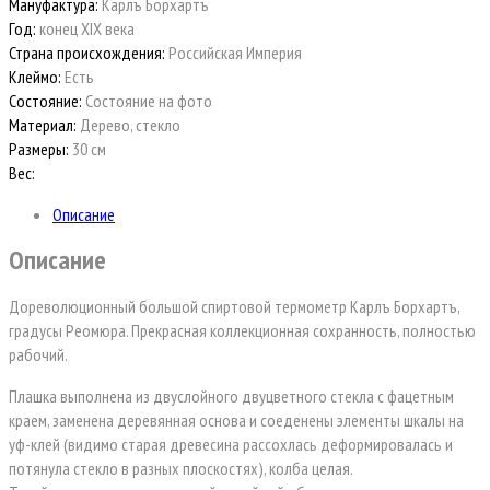
Мануфактура:
Карлъ Борхартъ
Год:
конец XIX века
Страна происхождения:
Российская Империя
Клеймо:
Есть
Состояние:
Состояние на фото
Материал:
Дерево, стекло
Размеры:
30 см
Вес:
Описание
Описание
Дореволюционный большой спиртовой термометр Карлъ Борхартъ,
градусы Реомюра. Прекрасная коллекционная сохранность, полностью
рабочий.
Плашка выполнена из двуслойного двуцветного стекла с фацетным
краем, заменена деревянная основа и соеденены элементы шкалы на
уф-клей (видимо старая древесина рассохлась деформировалась и
потянула стекло в разных плоскостях), колба целая.