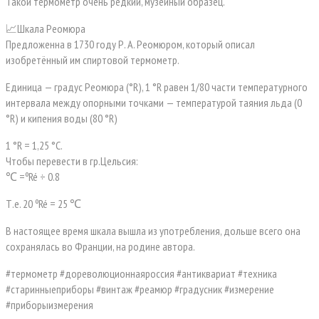
Такой термометр очень редкий, музейный образец.
📈Шкала Реомюра
Предложенна в 1730 году Р. А. Реомюром, который описал
изобретённый им спиртовой термометр.
Единица — градус Реомюра (°R), 1 °R равен 1/80 части температурного
интервала между опорными точками — температурой таяния льда (0
°R) и кипения воды (80 °R)
1 °R = 1,25 °C.
Чтобы перевести в гр.Цельсия:
℃ =ºRé ÷ 0.8
Т.е. 20 ºRé = 25 ℃
В настоящее время шкала вышла из употребления, дольше всего она
сохранялась во Франции, на родине автора.
#термометр #дореволюционнаяроссия #антиквариат #техника
#старинныеприборы #винтаж #реамюр #градусник #измерение
#приборыизмерения