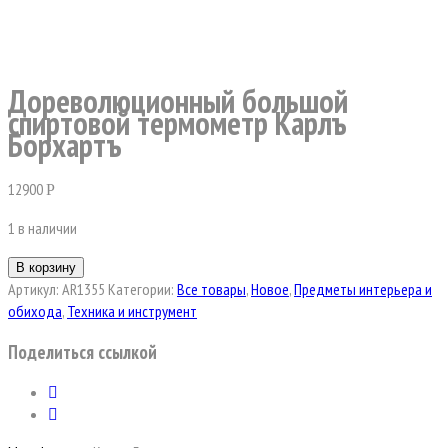
Дореволюционный большой
спиртовой термометр Карлъ
Борхартъ
12900
Р
1 в наличии
В корзину
Артикул:
AR1355
Категории:
Все товары
,
Новое
,
Предметы интерьера и
обихода
,
Техника и инструмент
Поделиться ссылкой