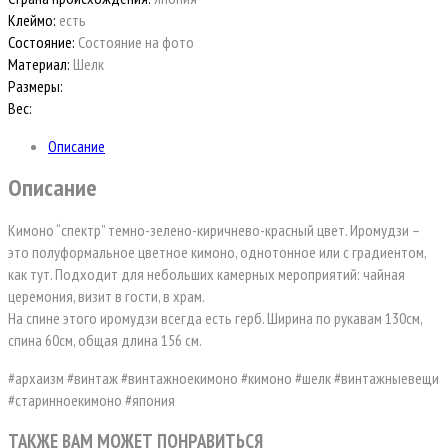
Клеймо:
есть
Состояние:
Состояние на фото
Материал:
Шелк
Размеры:
Вес:
Описание
Описание
Кимоно “спектр” темно-зелено-киричнево-красный цвет. Иромудзи –
это полуформальное цветное кимоно, однотонное или с градиентом,
как тут. Подходит для небольших камерных мероприятий: чайная
церемония, визит в гости, в храм.
На спине этого иромудзи всегда есть герб. Ширина по рукавам 130см,
спина 60см, общая длина 156 см.
#архаизм #винтаж #винтажноекимоно #кимоно #шелк #винтажныевещи
#старинноекимоно #япония
ТАКЖЕ ВАМ МОЖЕТ ПОНРАВИТЬСЯ