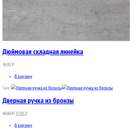
Дюймовая складная линейка
4600
Р
В корзину
Sale
Дверная ручка из бронзы
4500
3500
Р
Р
В корзину