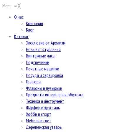
Menu
≡
╳
О нас
Компания
Блог
Каталог
Эксклюзив от Архаизм
Новые поступления
Винтажные часы
Подсвечники
Печатные машинки
Посуда и сервировка
Гравюры
Флаконы и пузырьки
Предметы интерьера и обихода
Техника и инструмент
Фарфор и хрусталь
Хобби и спорт
Мебель и свет
Деревенская утварь