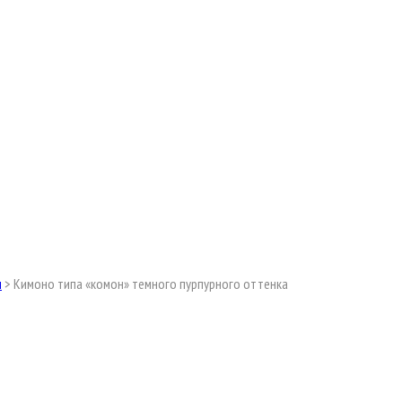
ы
>
Кимоно типа «комон» темного пурпурного оттенка