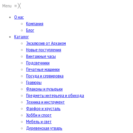
Menu
≡
╳
О нас
Компания
Блог
Каталог
Эксклюзив от Архаизм
Новые поступления
Винтажные часы
Подсвечники
Печатные машинки
Посуда и сервировка
Гравюры
Флаконы и пузырьки
Предметы интерьера и обихода
Техника и инструмент
Фарфор и хрусталь
Хобби и спорт
Мебель и свет
Деревенская утварь