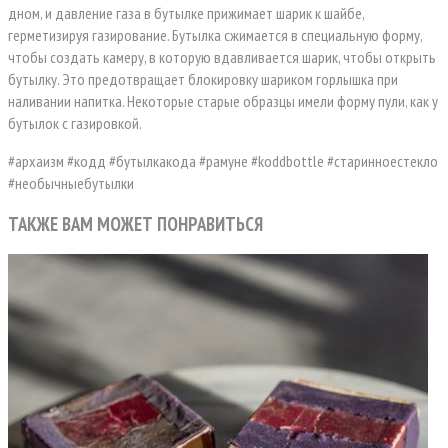
дном, и давление газа в бутылке прижимает шарик к шайбе,
герметизируя газирование. Бутылка сжимается в специальную форму,
чтобы создать камеру, в которую вдавливается шарик, чтобы открыть
бутылку. Это предотвращает блокировку шариком горлышка при
наливании напитка. Некоторые старые образцы имели форму пули, как у
бутылок с газировкой.
#архаизм #кодд #бутылкакода #рамуне #koddbottle #старинноестекло
#необычныебутылки
ТАКЖЕ ВАМ МОЖЕТ ПОНРАВИТЬСЯ