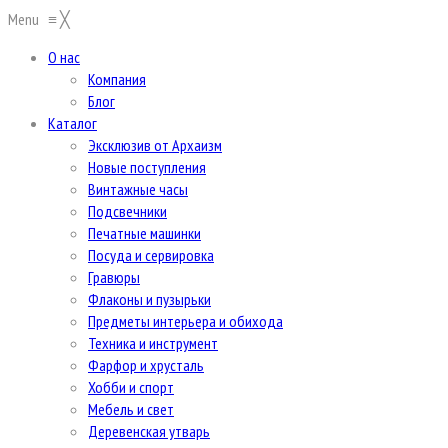
Menu
≡
╳
О нас
Компания
Блог
Каталог
Эксклюзив от Архаизм
Новые поступления
Винтажные часы
Подсвечники
Печатные машинки
Посуда и сервировка
Гравюры
Флаконы и пузырьки
Предметы интерьера и обихода
Техника и инструмент
Фарфор и хрусталь
Хобби и спорт
Мебель и свет
Деревенская утварь