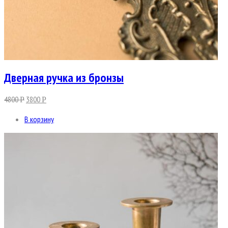
Дверная ручка из бронзы
4800
3800
Р
Р
В корзину