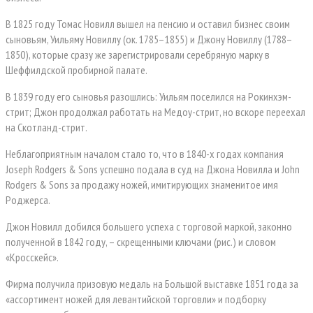
В 1825 году Томас Новилл вышел на пенсию и оставил бизнес своим
сыновьям, Уильяму Новиллу (ок. 1785–1855) и Джону Новиллу (1788–
1850), которые сразу же зарегистрировали серебряную марку в
Шеффилдской пробирной палате.
В 1839 году его сыновья разошлись: Уильям поселился на Рокинхэм-
стрит; Джон продолжал работать на Медоу-стрит, но вскоре переехал
на Скотланд-стрит.
Неблагоприятным началом стало то, что в 1840-х годах компания
Joseph Rodgers & Sons успешно подала в суд на Джона Новилла и John
Rodgers & Sons за продажу ножей, имитирующих знаменитое имя
Роджерса.
Джон Новилл добился большего успеха с торговой маркой, законно
полученной в 1842 году, – скрещенными ключами (рис.) и словом
«Кросскейс».
Фирма получила призовую медаль на Большой выставке 1851 года за
«ассортимент ножей для левантийской торговли» и подборку