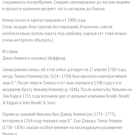
сохранилось посеребрение. Снаружи заполировано до латуни, видимо
в процессе хранения предмет часть натирали до блеска.
Номер патента зарегистрирован от 1900 года.
Стиль модерн. Конструктив без нареканий. И конечно, совсем
необязательно использовать под клубнику, сырный сет тоже можно
очень интересно обыграть)
История:
Джон Новилл и сыновья, Шеффилд.
Самая ранняя запись об этой семье датируется 27 апреля 1700 года,
когда Томасу Новиллу (ок. 1676–1704) был присвоен корпоративный
знак D *. После смерти Томаса этот знак перешел в 1708 году к его
младшему брату Уильяму Новиллу (р. 1686). После женитьбы Уильяма на
Энн Карр в 1711 году возникли две отдельные компании Nowill: Nowill
& Kippax и John Nowill & Sons.
Одним из сыновей Уильяма был Дэвид Новилл (ок. 1733–1775),
которому в 1764 году перешел знак D *. Сын Дэвида, Томас Новилл
(1758–1836), оказал особое влияние на последующее расширение
бизнеса.