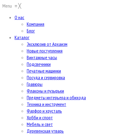
Menu
≡
╳
О нас
Компания
Блог
Каталог
Эксклюзив от Архаизм
Новые поступления
Винтажные часы
Подсвечники
Печатные машинки
Посуда и сервировка
Гравюры
Флаконы и пузырьки
Предметы интерьера и обихода
Техника и инструмент
Фарфор и хрусталь
Хобби и спорт
Мебель и свет
Деревенская утварь