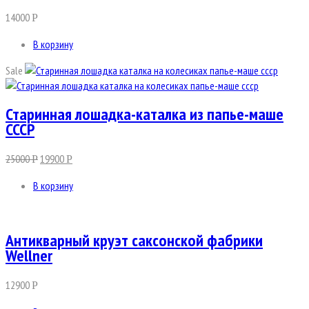
14000
Р
В корзину
Sale
Старинная лошадка-каталка из папье-маше
СССР
25000
19900
Р
Р
В корзину
Антикварный круэт саксонской фабрики
Wellner
12900
Р