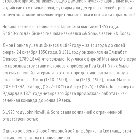
столовых приборов, включающую дамские и мужские карманные ножи,
индийские охотничьи ножи, футляры для десертных ножей с резным
жемчугом и вилки, немецкие курительные ножи и ножи для карандашей.
Новилл также выставлялся на Парижской выставке 1855 года.
В 1840-х годах бизнес сначала назывался «& Son», а затем «& Sons».
Джон Новилл ушел из бизнеса в 1847 году – за три года до своей
смерти 24 октября 1850 года. В 1811 году он женился на Элизабет
Спенсер (1789-1844), что связало Ноуиллса с фирмой Матиаса Спенсера
по производству стали и столовых приборов Pea Croft. У них было
восемь сыновей, пятерым из которых предстояло сыграть важную
роль в бизнесе: Джон (1818–1900), Генри (1819–1905), Томас Матиас
(1820–1892), Эдвард (1822–1871) и Артур (1825). -1896). После смерти
Эдварда в 1871 году четыре его брата продолжали работать как
семейная команда до конца 19 века.
В 1928 году John Nowill & Sons стала компанией с ограниченной
ответственностью.
Однако во время Второй мировой войны фабрика на Скотланд-стрит
сильно пострадала от авианалетов.