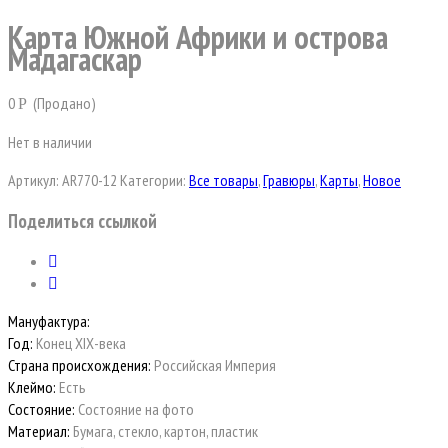
Карта Южной Африки и острова
Мадагаскар
0
(Продано)
Р
Нет в наличии
Артикул:
AR770-12
Категории:
Все товары
,
Гравюры
,
Карты
,
Новое
Поделиться ссылкой
Мануфактура:
Год:
Конец ХIХ-века
Страна происхождения:
Российская Империя
Клеймо:
Есть
Состояние:
Состояние на фото
Материал:
Бумага, стекло, картон, пластик