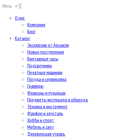
Menu
≡
╳
О нас
Компания
Блог
Каталог
Эксклюзив от Архаизм
Новые поступления
Винтажные часы
Подсвечники
Печатные машинки
Посуда и сервировка
Гравюры
Флаконы и пузырьки
Предметы интерьера и обихода
Техника и инструмент
Фарфор и хрусталь
Хобби и спорт
Мебель и свет
Деревенская утварь