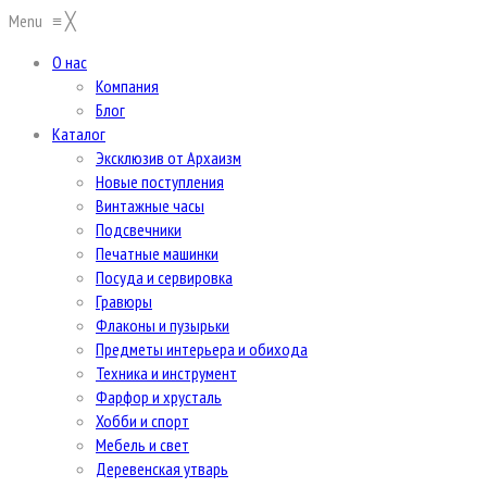
Menu
≡
╳
О нас
Компания
Блог
Каталог
Эксклюзив от Архаизм
Новые поступления
Винтажные часы
Подсвечники
Печатные машинки
Посуда и сервировка
Гравюры
Флаконы и пузырьки
Предметы интерьера и обихода
Техника и инструмент
Фарфор и хрусталь
Хобби и спорт
Мебель и свет
Деревенская утварь