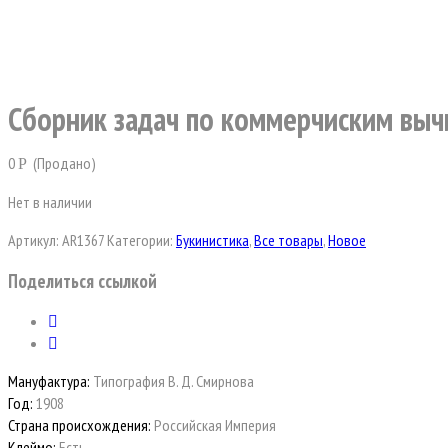
Сборник задач по коммерчиским вы
0
(Продано)
Р
Нет в наличии
Артикул:
AR1367
Категории:
Букинистика
,
Все товары
,
Новое
Поделиться ссылкой
Мануфактура:
Типография В. Д. Смирнова
Год:
1908
Страна происхождения:
Российская Империя
Клеймо:
Есть