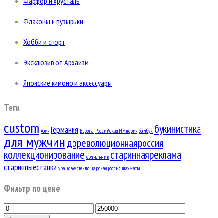
Фарфор и хрусталь
Флаконы и пузырьки
Хобби и спорт
Эксклюзив от Архаизм
Японские кимоно и аксессуары
Теги
custom
букинистика
Германия
Азия
Европа
Российская Империя
бамбук
для мужчин
дореволюционнаяроссия
коллекционирование
стариннаяреклама
светильник
старинныестанки
урановое стекло
царская россия
шахматы
Фильтр по цене