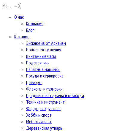
Menu
≡
╳
О нас
Компания
Блог
Каталог
Эксклюзив от Архаизм
Новые поступления
Винтажные часы
Подсвечники
Печатные машинки
Посуда и сервировка
Гравюры
Флаконы и пузырьки
Предметы интерьера и обихода
Техника и инструмент
Фарфор и хрусталь
Хобби и спорт
Мебель и свет
Деревенская утварь