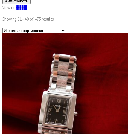
Фильтровать
View on
Showing 21–
40
of 473 results