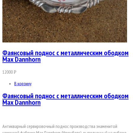
Фаянсовый поднос с металлическим ободком
Max Dannhorn
12000
Р
В корзину
Фаянсовый поднос с металлическим ободком
Max Dannhorn
Антикварный сервировочный поднос производства знаменитой
немецкой фабрики Max Dannhorn (Нюрнберг), выполненный на рубеже