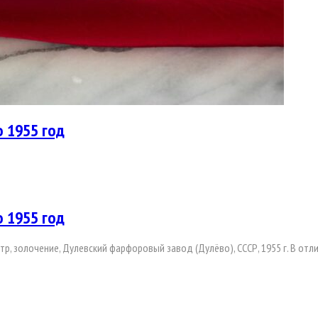
о 1955 год
о 1955 год
тр, золочение, Дулевский фарфоровый завод (Дулёво), СССР, 1955 г. В от