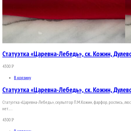
Статуэтка «Царевна-Лебедь», ск. Кожин, Дулев
4300
Р
В корзину
Статуэтка «Царевна-Лебедь», ск. Кожин, Дулев
Статуэтка «Царевна-Лебедь», скульптор П.М.Кожин, фарфор, роспись, люс
нет.…
4300
Р
В корзину