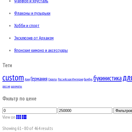
Фарфор и хрусталь
Флаконы и пузырьки
Хобби и спорт
Эксклюзив от Архаизм
Японские кимоно и аксессуары
Теги
custom
дл
букинистика
Германия
Азия
Европа
Российская Империя
бамбук
россия
шахматы
Фильтр по цене
Фильтро
View on
Showing 61–
80
of 464 results