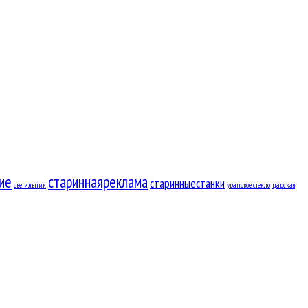
ие
стариннаяреклама
старинныестанки
светильник
урановое стекло
царская