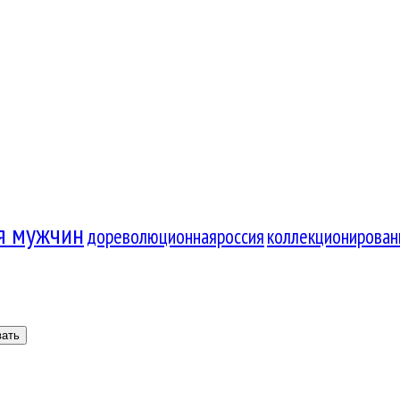
я мужчин
дореволюционнаяроссия
коллекционирован
вать