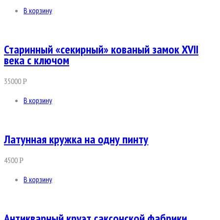
В корзину
Старинный «секирный» кованый замок XVII
века с ключом
35000
Р
В корзину
Латунная кружка на одну пинту
4500
Р
В корзину
Антикварный круэт саксонской фабрики