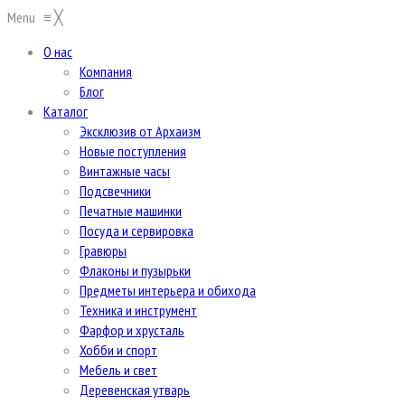
Menu
≡
╳
О нас
Компания
Блог
Каталог
Эксклюзив от Архаизм
Новые поступления
Винтажные часы
Подсвечники
Печатные машинки
Посуда и сервировка
Гравюры
Флаконы и пузырьки
Предметы интерьера и обихода
Техника и инструмент
Фарфор и хрусталь
Хобби и спорт
Мебель и свет
Деревенская утварь