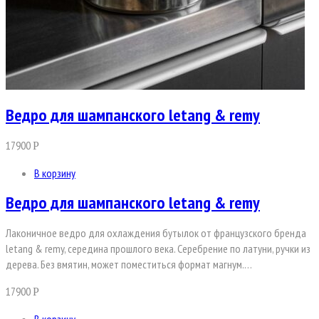
Ведро для шампанского letang & remy
17900
Р
В корзину
Ведро для шампанского letang & remy
Лаконичное ведро для охлаждения бутылок от французского бренда
letang & remy, середина прошлого века. Серебрение по латуни, ручки из
дерева. Без вмятин, может поместиться формат магнум.…
17900
Р
В корзину