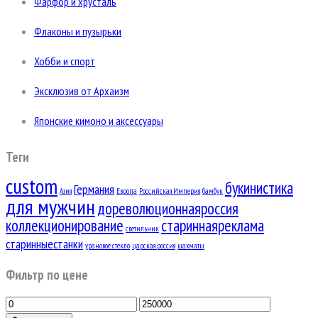
Фарфор и хрусталь
Флаконы и пузырьки
Хобби и спорт
Эксклюзив от Архаизм
Японские кимоно и аксессуары
Теги
custom
букинистика
Германия
Азия
Европа
Российская Империя
бамбук
для мужчин
дореволюционнаяроссия
коллекционирование
стариннаяреклама
светильник
старинныестанки
урановое стекло
царская россия
шахматы
Фильтр по цене