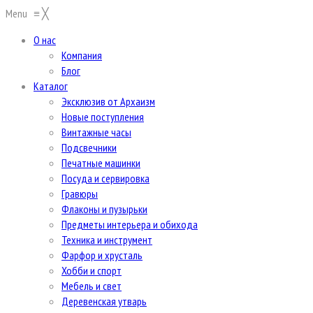
Menu
≡
╳
О нас
Компания
Блог
Каталог
Эксклюзив от Архаизм
Новые поступления
Винтажные часы
Подсвечники
Печатные машинки
Посуда и сервировка
Гравюры
Флаконы и пузырьки
Предметы интерьера и обихода
Техника и инструмент
Фарфор и хрусталь
Хобби и спорт
Мебель и свет
Деревенская утварь