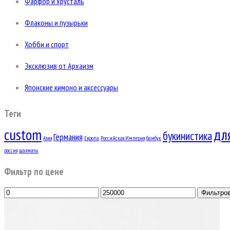
Фарфор и хрусталь
Флаконы и пузырьки
Хобби и спорт
Эксклюзив от Архаизм
Японские кимоно и аксессуары
Теги
custom
дл
букинистика
Германия
Азия
Европа
Российская Империя
бамбук
россия
шахматы
Фильтр по цене
Фильтро