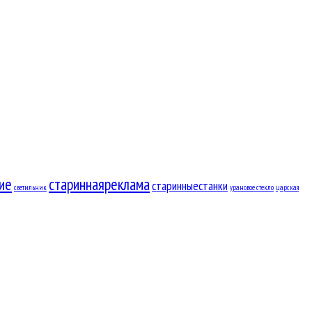
ие
стариннаяреклама
старинныестанки
светильник
урановое стекло
царская