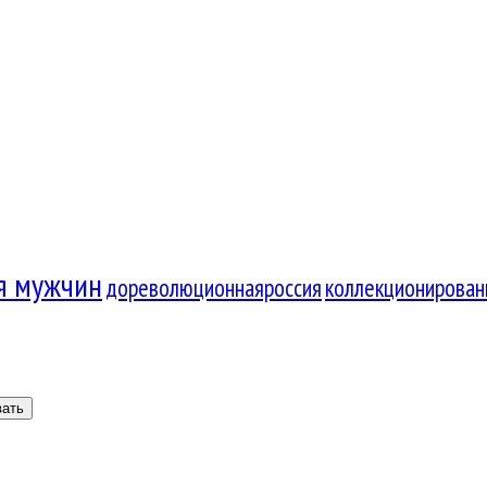
я мужчин
дореволюционнаяроссия
коллекционирован
вать