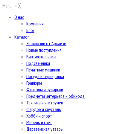
Menu
≡
╳
О нас
Компания
Блог
Каталог
Эксклюзив от Архаизм
Новые поступления
Винтажные часы
Подсвечники
Печатные машинки
Посуда и сервировка
Гравюры
Флаконы и пузырьки
Предметы интерьера и обихода
Техника и инструмент
Фарфор и хрусталь
Хобби и спорт
Мебель и свет
Деревенская утварь