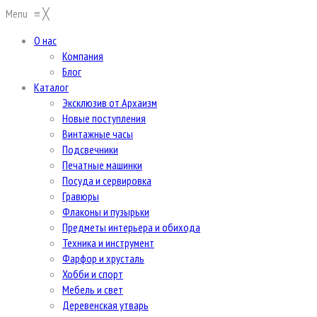
Menu
≡
╳
О нас
Компания
Блог
Каталог
Эксклюзив от Архаизм
Новые поступления
Винтажные часы
Подсвечники
Печатные машинки
Посуда и сервировка
Гравюры
Флаконы и пузырьки
Предметы интерьера и обихода
Техника и инструмент
Фарфор и хрусталь
Хобби и спорт
Мебель и свет
Деревенская утварь