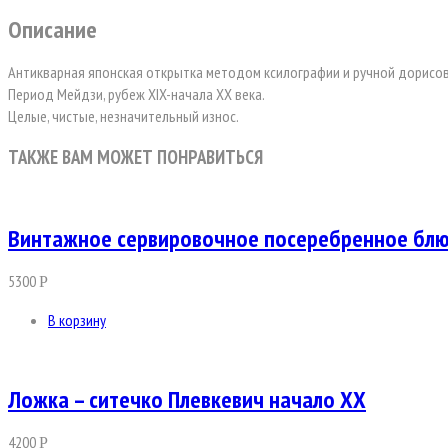
Описание
Антикварная японская открытка методом ксилографии и ручной дорисовк
Период Мейдзи, рубеж XIX-начала XX века.
Целые, чистые, незначительный износ.
ТАКЖЕ ВАМ МОЖЕТ ПОНРАВИТЬСЯ
Винтажное сервировочное посеребренное бл
5300
Р
В корзину
Ложка – ситечко Плевкевич начало ХХ
4200
Р