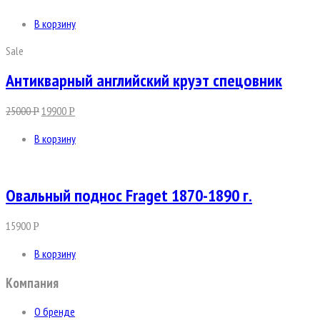
В корзину
Sale
Антикварный английский круэт спецовник
25000
19900
Р
Р
В корзину
Овальный поднос Fraget 1870-1890 г.
15900
Р
В корзину
Компания
О бренде