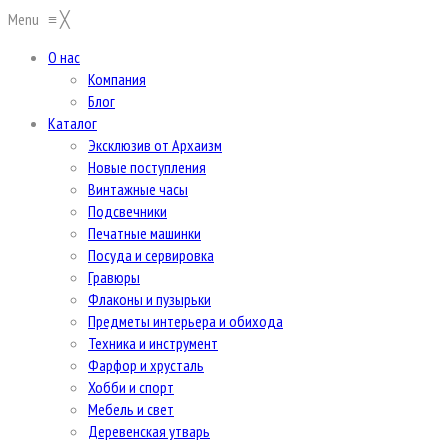
Menu
≡
╳
О нас
Компания
Блог
Каталог
Эксклюзив от Архаизм
Новые поступления
Винтажные часы
Подсвечники
Печатные машинки
Посуда и сервировка
Гравюры
Флаконы и пузырьки
Предметы интерьера и обихода
Техника и инструмент
Фарфор и хрусталь
Хобби и спорт
Мебель и свет
Деревенская утварь