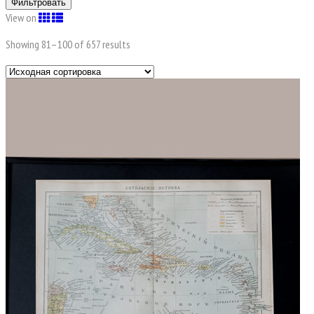
Фильтровать
View on
Showing 81–
100
of 657 results