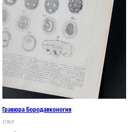
Гравюра Бородавконогия
2700
Р