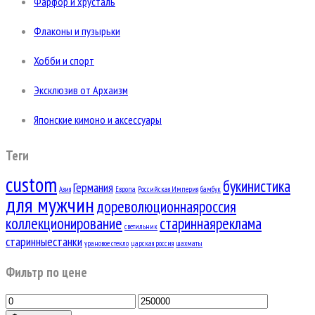
Фарфор и хрусталь
Флаконы и пузырьки
Хобби и спорт
Эксклюзив от Архаизм
Японские кимоно и аксессуары
Теги
custom
букинистика
Германия
Азия
Европа
Российская Империя
бамбук
для мужчин
дореволюционнаяроссия
коллекционирование
стариннаяреклама
светильник
старинныестанки
урановое стекло
царская россия
шахматы
Фильтр по цене