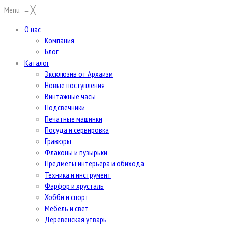
Menu
≡
╳
О нас
Компания
Блог
Каталог
Эксклюзив от Архаизм
Новые поступления
Винтажные часы
Подсвечники
Печатные машинки
Посуда и сервировка
Гравюры
Флаконы и пузырьки
Предметы интерьера и обихода
Техника и инструмент
Фарфор и хрусталь
Хобби и спорт
Мебель и свет
Деревенская утварь