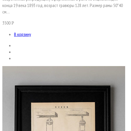
конца 19 века 1893 год, возраст гравюры 128 лет. Размер рамы 50*40
см…
3500
Р
В корзину