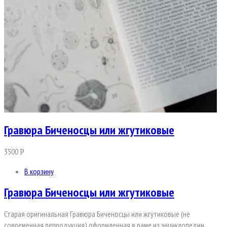
Гравюра Биченосцы или жгутиковые
3500
Р
В корзину
Гравюра Биченосцы или жгутиковые
Старая оригинальная Гравюра Биченосцы или жгутиковые (не
современная репродукция) оформленная в раме из энциклопедии