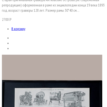
репродукция) оформленная в раме из энциклопедии конца 19 века 1893
год, возраст гравюры 128 лет. Размер рамы 30*40 см…
2700
Р
В корзину