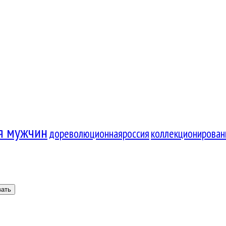
я мужчин
дореволюционнаяроссия
коллекционирован
вать