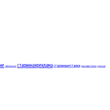
ие
стариннаяреклама
старинныестанки
светильник
урановое стекло
царская