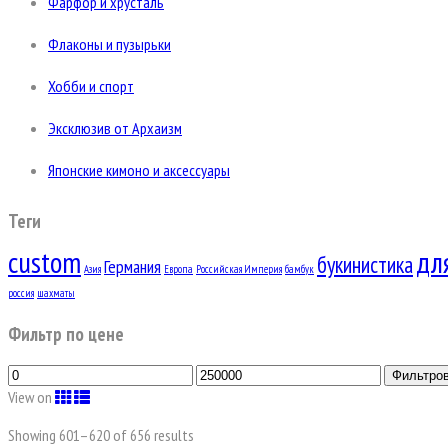
Фарфор и хрусталь
Флаконы и пузырьки
Хобби и спорт
Эксклюзив от Архаизм
Японские кимоно и аксессуары
Теги
custom
дл
букинистика
Германия
Азия
Европа
Российская Империя
бамбук
россия
шахматы
Фильтр по цене
Фильтро
View on
Showing 601–
620
of 656 results