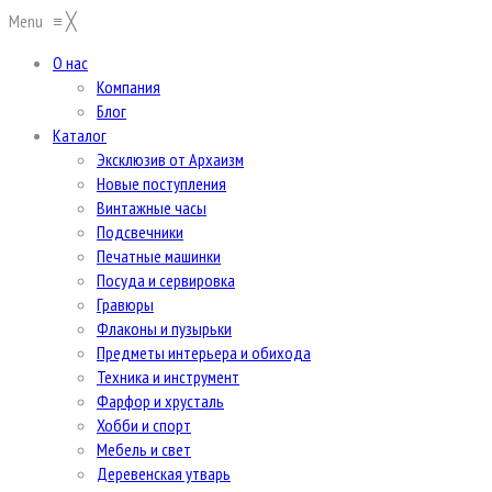
Menu
≡
╳
О нас
Компания
Блог
Каталог
Эксклюзив от Архаизм
Новые поступления
Винтажные часы
Подсвечники
Печатные машинки
Посуда и сервировка
Гравюры
Флаконы и пузырьки
Предметы интерьера и обихода
Техника и инструмент
Фарфор и хрусталь
Хобби и спорт
Мебель и свет
Деревенская утварь