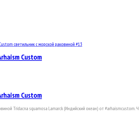
Arhaism Custom
Arhaism Custom
овиной Tridacna squamosa Lamarck (Индийский океан) от #arhaismcustom