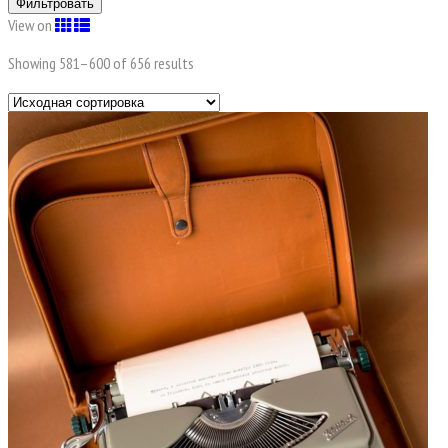
Фильтровать
View on
Showing 581–
600
of 656 results