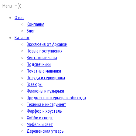
Menu
≡
╳
О нас
Компания
Блог
Каталог
Эксклюзив от Архаизм
Новые поступления
Винтажные часы
Подсвечники
Печатные машинки
Посуда и сервировка
Гравюры
Флаконы и пузырьки
Предметы интерьера и обихода
Техника и инструмент
Фарфор и хрусталь
Хобби и спорт
Мебель и свет
Деревенская утварь