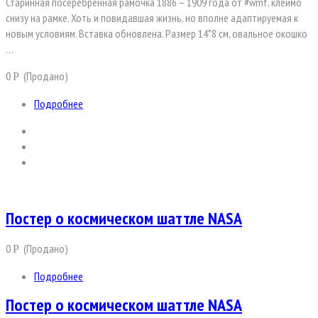
Старинная посеребренная рамочка 1886 – 1909 года от #wmf, клеймо
снизу на рамке. Хоть и повидавшая жизнь, но вполне адаптируемая к
новым условиям. Вставка обновлена. Размер 14*8 см, овальное окошко
…
0
(Продано)
Р
Подробнее
Постер о космическом шаттле NASA
0
(Продано)
Р
Подробнее
Постер о космическом шаттле NASA