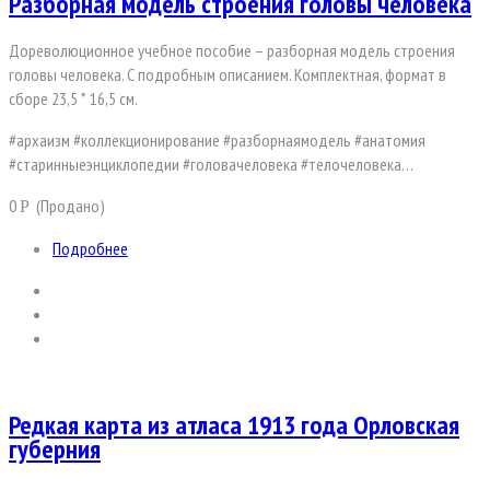
Разборная модель строения головы человека
Дореволюционное учебное пособие – разборная модель строения
головы человека. С подробным описанием. Комплектная, формат в
сборе 23,5 * 16,5 см.
#архаизм #коллекционирование #разборнаямодель #анатомия
#старинныеэнциклопедии #головачеловека #телочеловека…
0
(Продано)
Р
Подробнее
Редкая карта из атласа 1913 года Орловская
губерния