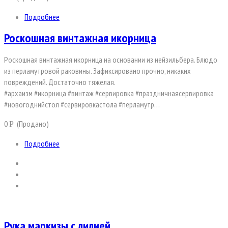
Подробнее
Роскошная винтажная икорница
Роскошная винтажная икорница на основании из нейзильбера. Блюдо
из перламутровой раковины. Зафиксировано прочно, никаких
повреждений. Достаточно тяжелая.
#архаизм #икорница #винтаж #сервировка #праздничнаясервировка
#новогоднийстол #сервировкастола #перламутр…
0
(Продано)
Р
Подробнее
Рука маркизы с лилией