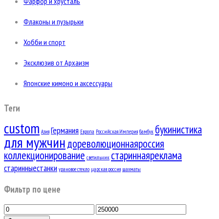
Фарфор и хрусталь
Флаконы и пузырьки
Хобби и спорт
Эксклюзив от Архаизм
Японские кимоно и аксессуары
Теги
custom
букинистика
Германия
Азия
Европа
Российская Империя
бамбук
для мужчин
дореволюционнаяроссия
коллекционирование
стариннаяреклама
светильник
старинныестанки
урановое стекло
царская россия
шахматы
Фильтр по цене