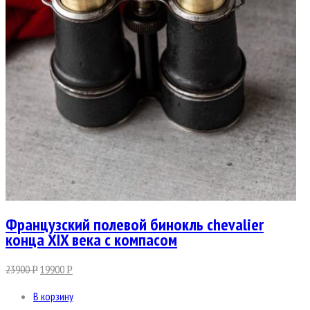
Французский полевой бинокль chevalier
конца XIX века с компасом
23900
19900
Р
Р
В корзину