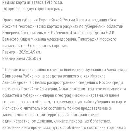
Редкая карта из атласа 1913 года.
Оформлена в двустороннюю раму.
Орловская губерния. Европейской России. Карта из издания «Вся
Россия в географических картах и рисунках по губерниям и областям
Империи». Составитель А. Е. Рябченко. Издано на средства Е.И.В.
Великого Князя Михаила Александровича. Типография Морского
министерства. Сохранность хорошая.
Размер – 20,9х14,9 см.
Размер рамы 20х30 см
* Данное издание вышло в свет по инициативе журналиста Александра
Ефимовича Рябченко на средства великого князя Михаила
Александровича с целью распространения сведений о России среди
населения Российской империи. Атлас содержит краткое описание ста
областей и губерний империи с географическими картами. Издание
составлено таким образом, что, изучая какую-либо губернию по карте
и описанию, читатель мог составить точное представление о
занимаемом конкретной территорией пространстве, ее
административном делении, климате, природных богатствах,
населении и его промыслах, путях сообщения, о состоянии торговли и