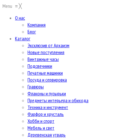
Menu
≡
╳
О нас
Компания
Блог
Каталог
Эксклюзив от Архаизм
Новые поступления
Винтажные часы
Подсвечники
Печатные машинки
Посуда и сервировка
Гравюры
Флаконы и пузырьки
Предметы интерьера и обихода
Техника и инструмент
Фарфор и хрусталь
Хобби и спорт
Мебель и свет
Деревенская утварь