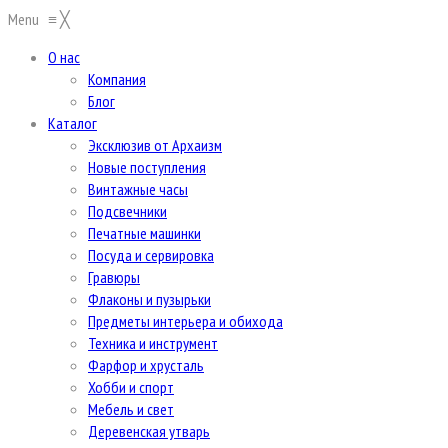
Menu
≡
╳
О нас
Компания
Блог
Каталог
Эксклюзив от Архаизм
Новые поступления
Винтажные часы
Подсвечники
Печатные машинки
Посуда и сервировка
Гравюры
Флаконы и пузырьки
Предметы интерьера и обихода
Техника и инструмент
Фарфор и хрусталь
Хобби и спорт
Мебель и свет
Деревенская утварь