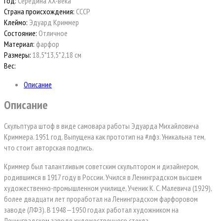
Год:
Середина XX-века
Страна происхождения:
СССР
Клеймо:
Эдуард Криммер
Состояние:
Отличное
Материал:
фарфор
Размеры:
18,5*13,5*2,18 см
Вес:
Описание
Описание
Скульптура штоф в виде самовара работы Эдуарда Михайловича
Криммера. 1951 год. Выпущена как прототип на #лфз. Уникальна тем,
что стоит авторская подпись.
Криммер был талантливым советским скульптором и дизайнером,
родившимся в 1917 году в России. Учился в Ленинградском высшем
художественно-промышленном училище, Ученик К. С. Малевича (1929),
более двадцати лет проработал на Ленинградском фарфоровом
заводе (ЛФЗ). В 1948—1950 годах работал художником на
Ленинградском заводе художественного стекла.