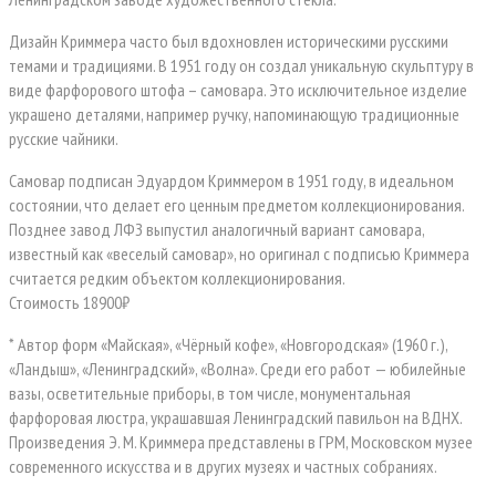
Дизайн Криммера часто был вдохновлен историческими русскими
темами и традициями. В 1951 году он создал уникальную скульптуру в
виде фарфорового штофа – самовара. Это исключительное изделие
украшено деталями, например ручку, напоминающую традиционные
русские чайники.
Самовар подписан Эдуардом Криммером в 1951 году, в идеальном
состоянии, что делает его ценным предметом коллекционирования.
Позднее завод ЛФЗ выпустил аналогичный вариант самовара,
известный как «веселый самовар», но оригинал с подписью Криммера
считается редким объектом коллекционирования.
Стоимость 18900₽
* Автор форм «Майская», «Чёрный кофе», «Новгородская» (1960 г.),
«Ландыш», «Ленинградский», «Волна». Среди его работ — юбилейные
вазы, осветительные приборы, в том числе, монументальная
фарфоровая люстра, украшавшая Ленинградский павильон на ВДНХ.
Произведения Э. М. Криммера представлены в ГРМ, Московском музее
современного искусства и в других музеях и частных собраниях.