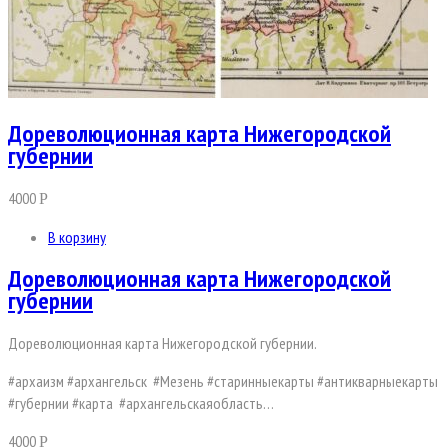
Дореволюционная карта Нижегородской
губернии
4000
Р
В корзину
Дореволюционная карта Нижегородской
губернии
Дореволюционная карта Нижегородской губернии.
#архаизм #архангельск #Мезень #старинныекарты #антикварныекарты
#губернии #карта #архангельскаяобласть…
4000
Р