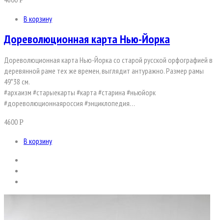
В корзину
Дореволюционная карта Нью-Йорка
Дореволюционная карта Нью-Йорка со старой русской орфографией в
деревянной раме тех же времен, выглядит антуражно. Размер рамы
49*38 см.
#архаизм #старыекарты #карта #старина #ньюйорк
#дореволюционнаяроссия #энциклопедия…
4600
Р
В корзину