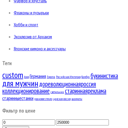
Фарфор и хрусталь
Флаконы и пузырьки
Хобби и спорт
Эксклюзив от Архаизм
Японские кимоно и аксессуары
Теги
custom
букинистика
Германия
Азия
Европа
Российская Империя
бамбук
для мужчин
дореволюционнаяроссия
коллекционирование
стариннаяреклама
светильник
старинныестанки
урановое стекло
царская россия
шахматы
Фильтр по цене