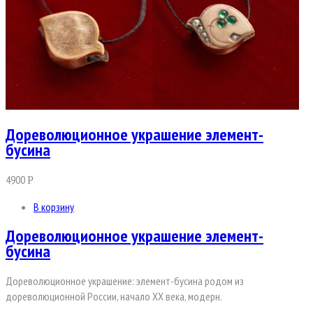
Дореволюционное украшение элемент-
бусина
4900
Р
В корзину
Дореволюционное украшение элемент-
бусина
Дореволюционное украшение: элемент-бусина родом из
дореволюционной России, начало ХХ века, модерн.