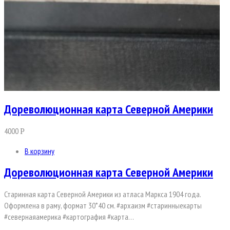
Дореволюционная карта Северной Америки
4000
Р
В корзину
Дореволюционная карта Северной Америки
Старинная карта Северной Америки из атласа Маркса 1904 года.
Оформлена в раму, формат 30*40 см. #архаизм #старинныекарты
#севернаяамерика #картография #карта…