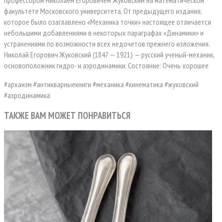
профессором Николаем Егоровичем Жуковским на математическом
факультете Московского университета. От предыдущего издания,
которое было озаглавлено «Механика точки» настоящее отличается
небольшими добавлениями в некоторых параграфах «Динамики» и
устранениями по возможности всех недочетов прежнего изложения.
Николай Егорович Жуковский (1847 — 1921) — русский ученый-механик,
основоположник гидро- и аэродинамики. Состояние: Очень хорошее
#архаизм #антикварныекниги #механика #кинематика #жуковский
#аэродинамика
ТАКЖЕ ВАМ МОЖЕТ ПОНРАВИТЬСЯ