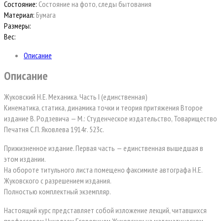
Состояние:
Состояние на фото, следы бытования
Материал:
Бумага
Размеры:
Вес:
Описание
Описание
Жуковский Н.Е. Механика. Часть I (единственная)
Кинематика, статика, динамика точки и теория притяжения Второе
издание В. Родзевича — М.: Студенческое издательство, Товарищество
Печатня С.П. Яковлева 1914г. 523с.
Прижизненное издание. Первая часть — единственная вышедшая в
этом издании.
На обороте титульного листа помещено факсимиле автографа Н.Е.
Жуковского с разрешением издания.
Полностью комплектный экземпляр.
Настоящий курс представляет собой изложение лекций, читавшихся