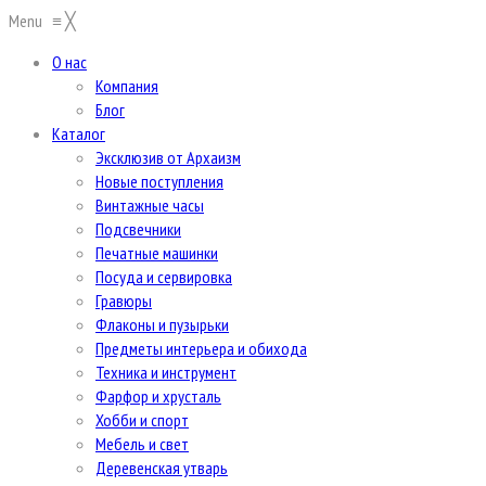
Menu
≡
╳
О нас
Компания
Блог
Каталог
Эксклюзив от Архаизм
Новые поступления
Винтажные часы
Подсвечники
Печатные машинки
Посуда и сервировка
Гравюры
Флаконы и пузырьки
Предметы интерьера и обихода
Техника и инструмент
Фарфор и хрусталь
Хобби и спорт
Мебель и свет
Деревенская утварь