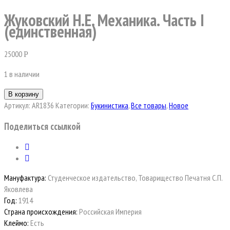
Жуковский Н.Е. Механика. Часть I
(единственная)
25000
Р
1 в наличии
В корзину
Артикул:
AR1836
Категории:
Букинистика
,
Все товары
,
Новое
Поделиться ссылкой
Мануфактура:
Студенческое издательство, Товарищество Печатня С.П.
Яковлева
Год:
1914
Страна происхождения:
Российская Империя
Клеймо:
Есть