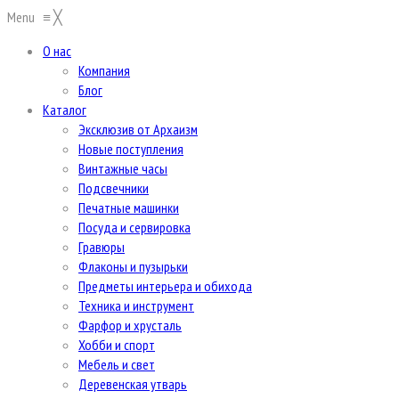
Menu
≡
╳
О нас
Компания
Блог
Каталог
Эксклюзив от Архаизм
Новые поступления
Винтажные часы
Подсвечники
Печатные машинки
Посуда и сервировка
Гравюры
Флаконы и пузырьки
Предметы интерьера и обихода
Техника и инструмент
Фарфор и хрусталь
Хобби и спорт
Мебель и свет
Деревенская утварь