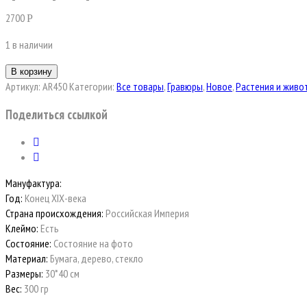
2700
Р
1 в наличии
В корзину
Артикул:
AR450
Категории:
Все товары
,
Гравюры
,
Новое
,
Растения и живо
Поделиться ссылкой
Мануфактура:
Год:
Конец ХIХ-века
Страна происхождения:
Российская Империя
Клеймо:
Есть
Состояние:
Состояние на фото
Материал:
Бумага, дерево, стекло
Размеры:
30*40 см
Вес:
300 гр