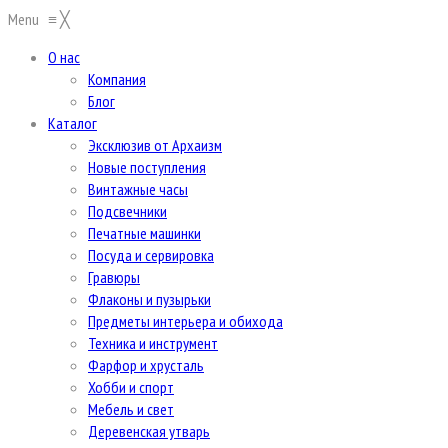
Menu
≡
╳
О нас
Компания
Блог
Каталог
Эксклюзив от Архаизм
Новые поступления
Винтажные часы
Подсвечники
Печатные машинки
Посуда и сервировка
Гравюры
Флаконы и пузырьки
Предметы интерьера и обихода
Техника и инструмент
Фарфор и хрусталь
Хобби и спорт
Мебель и свет
Деревенская утварь