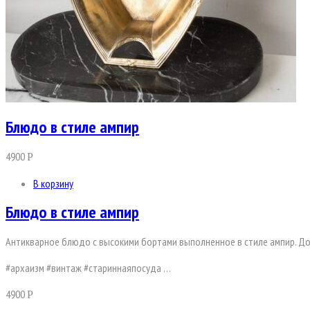
Блюдо в стиле ампир
4900
Р
В корзину
Блюдо в стиле ампир
Антикварное блюдо с высокими бортами выполненное в стиле ампир. Дост
#архаизм #винтаж #стариннаяпосуда …
4900
Р