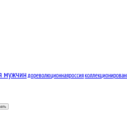
я мужчин
дореволюционнаяроссия
коллекционирован
вать