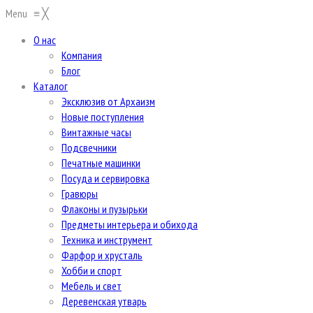
Menu
≡
╳
О нас
Компания
Блог
Каталог
Эксклюзив от Архаизм
Новые поступления
Винтажные часы
Подсвечники
Печатные машинки
Посуда и сервировка
Гравюры
Флаконы и пузырьки
Предметы интерьера и обихода
Техника и инструмент
Фарфор и хрусталь
Хобби и спорт
Мебель и свет
Деревенская утварь