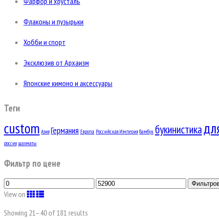
Фарфор и хрусталь
Флаконы и пузырьки
Хобби и спорт
Эксклюзив от Архаизм
Японские кимоно и аксессуары
Теги
custom
дл
букинистика
Германия
Азия
Европа
Российская Империя
бамбук
россия
шахматы
Фильтр по цене
Фильтро
View on
Showing 21–
40
of 181 results