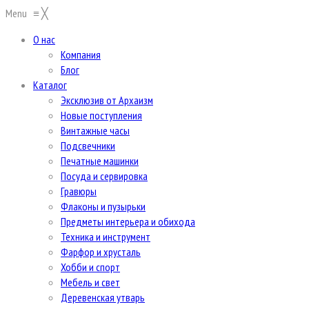
Menu
≡
╳
О нас
Компания
Блог
Каталог
Эксклюзив от Архаизм
Новые поступления
Винтажные часы
Подсвечники
Печатные машинки
Посуда и сервировка
Гравюры
Флаконы и пузырьки
Предметы интерьера и обихода
Техника и инструмент
Фарфор и хрусталь
Хобби и спорт
Мебель и свет
Деревенская утварь