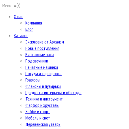
Menu
≡
╳
О нас
Компания
Блог
Каталог
Эксклюзив от Архаизм
Новые поступления
Винтажные часы
Подсвечники
Печатные машинки
Посуда и сервировка
Гравюры
Флаконы и пузырьки
Предметы интерьера и обихода
Техника и инструмент
Фарфор и хрусталь
Хобби и спорт
Мебель и свет
Деревенская утварь