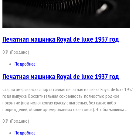
Печатная машинка Royal de luxe 1937 год
0
(Продано)
Р
Подробнее
Печатная машинка Royal de luxe 1937 год
Старая американская портативная печатная машинка Royal de luxe 1937
года выпуска. Восхитительная сохранность, полностью родное
покрытие (под молотковую краску с шагренью, без каких либо
повреждений, обилие хромированных окантовок). Чтобы машинка …
0
(Продано)
Р
Подробнее