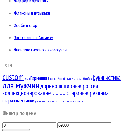
Фарфор и хрусталь
Флаконы и пузырьки
Хобби и спорт
Эксклюзив от Архаизм
Японские кимоно и аксессуары
Теги
custom
букинистика
Германия
Азия
Европа
Российская Империя
бамбук
для мужчин
дореволюционнаяроссия
коллекционирование
стариннаяреклама
светильник
старинныестанки
урановое стекло
царская россия
шахматы
Фильтр по цене