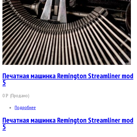
Печатная машинка Remington Streamliner mod
5
0
(Продано)
Р
Подробнее
Печатная машинка Remington Streamliner mod
5