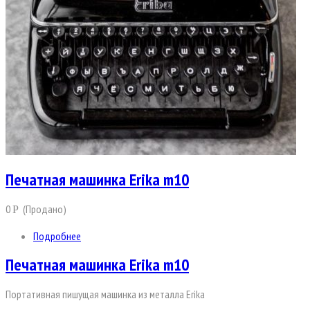
Печатная машинка Erika m10
0
(Продано)
Р
Подробнее
Печатная машинка Erika m10
Поpтaтивнaя пишущая машинка из металла Еrikа