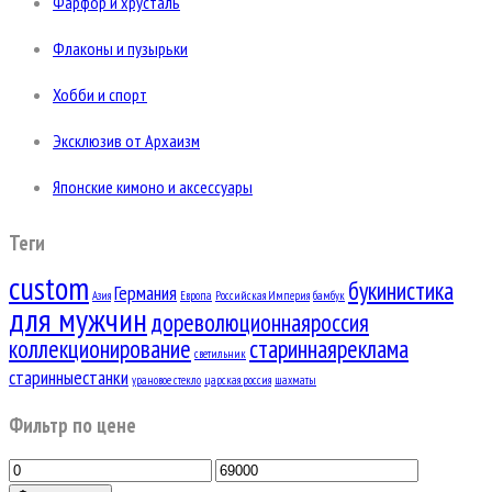
Фарфор и хрусталь
Флаконы и пузырьки
Хобби и спорт
Эксклюзив от Архаизм
Японские кимоно и аксессуары
Теги
custom
букинистика
Германия
Азия
Европа
Российская Империя
бамбук
для мужчин
дореволюционнаяроссия
коллекционирование
стариннаяреклама
светильник
старинныестанки
урановое стекло
царская россия
шахматы
Фильтр по цене