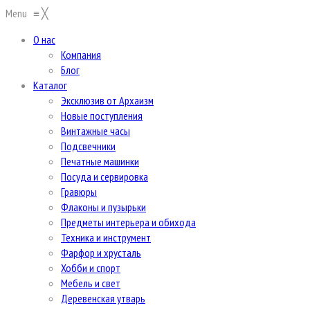
Menu
≡
╳
О нас
Компания
Блог
Каталог
Эксклюзив от Архаизм
Новые поступления
Винтажные часы
Подсвечники
Печатные машинки
Посуда и сервировка
Гравюры
Флаконы и пузырьки
Предметы интерьера и обихода
Техника и инструмент
Фарфор и хрусталь
Хобби и спорт
Мебель и свет
Деревенская утварь