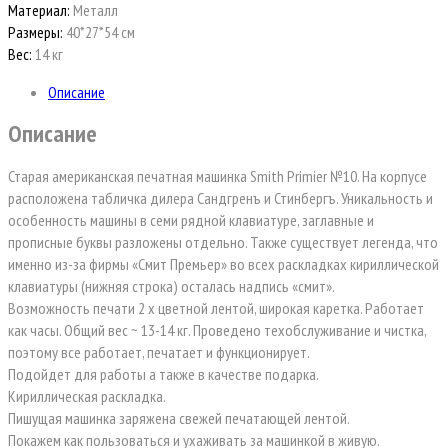
Материал:
Металл
Размеры:
40*27*54 см
Вес:
14 кг
Описание
Описание
Старая американская печатная машинка Smith Primier №10. На корпусе
расположена табличка дилера Сандгренъ и Стинбергъ. Уникальность и
особенность машины в семи рядной клавиатуре, заглавные и
прописные буквы разложены отдельно. Также существует легенда, что
именно из-за фирмы «Смит Премьер» во всех раскладках кириллической
клавиатуры (нижняя строка) осталась надпись «смит».
Возможность печати 2 х цветной лентой, широкая каретка. Работает
как часы. Общий вес ~ 13-14 кг. Проведено техобслуживание и чистка,
поэтому все работает, печатает и функционирует.
Подойдет для работы а также в качестве подарка.
Кириллическая раскладка.
Пишущая машинка заряжена свежей печатающей лентой.
Покажем как пользоваться и ухаживать за машинкой в живую.