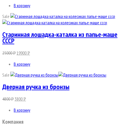
В корзину
Sale
Старинная лошадка-каталка из папье-маше
СССР
25000
19900
Р
Р
В корзину
Sale
Дверная ручка из бронзы
4800
3800
Р
Р
В корзину
Компания