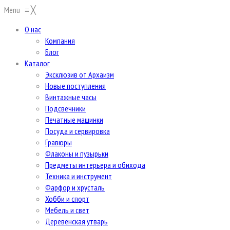
Menu
≡
╳
О нас
Компания
Блог
Каталог
Эксклюзив от Архаизм
Новые поступления
Винтажные часы
Подсвечники
Печатные машинки
Посуда и сервировка
Гравюры
Флаконы и пузырьки
Предметы интерьера и обихода
Техника и инструмент
Фарфор и хрусталь
Хобби и спорт
Мебель и свет
Деревенская утварь