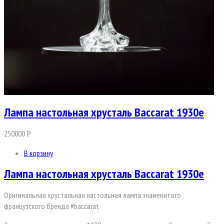
Лампа настольная хрусталь Baccarat 1930е
250000
Р
В корзину
Лампа настольная хрусталь Baccarat 1930е
Оригинальная хрустальная настольная лампа знаменитого
французского бренда #baccarat