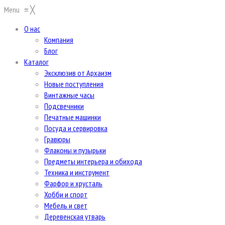
Menu
≡
╳
О нас
Компания
Блог
Каталог
Эксклюзив от Архаизм
Новые поступления
Винтажные часы
Подсвечники
Печатные машинки
Посуда и сервировка
Гравюры
Флаконы и пузырьки
Предметы интерьера и обихода
Техника и инструмент
Фарфор и хрусталь
Хобби и спорт
Мебель и свет
Деревенская утварь