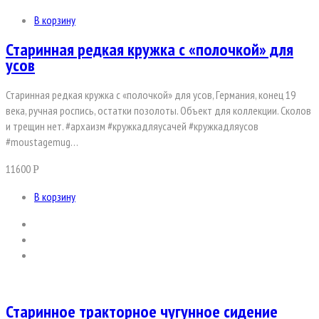
В корзину
Старинная редкая кружка с «полочкой» для
усов
Старинная редкая кружка с «полочкой» для усов, Германия, конец 19
века, ручная роспись, остатки позолоты. Объект для коллекции. Сколов
и трещин нет. #архаизм #кружкадляусачей #кружкадляусов
#moustagemug…
11600
Р
В корзину
Старинное тракторное чугунное сидение