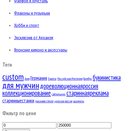
Фарфор и хрусталь
Флаконы и пузырьки
Хобби и спорт
Эксклюзив от Архаизм
Японские кимоно и аксессуары
Теги
custom
букинистика
Германия
Азия
Европа
Российская Империя
бамбук
для мужчин
дореволюционнаяроссия
коллекционирование
стариннаяреклама
светильник
старинныестанки
урановое стекло
царская россия
шахматы
Фильтр по цене