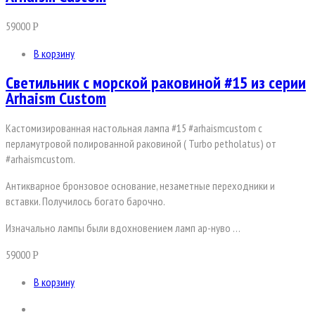
59000
Р
В корзину
Светильник с морской раковиной #15 из серии
Arhaism Custom
Кастомизированная настольная лампа #15 #arhaismcustom с
перламутровой полированной раковиной ( Turbo petholatus) от
#arhaismcustom.
Антикварное бронзовое основание, незаметные переходники и
вставки. Получилось богато барочно.
Изначально лампы были вдохновением ламп ар-нуво …
59000
Р
В корзину