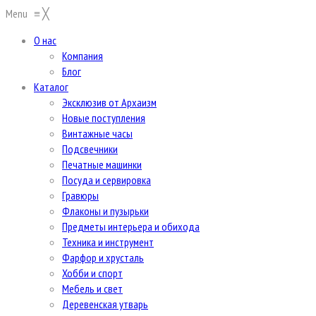
Menu
≡
╳
О нас
Компания
Блог
Каталог
Эксклюзив от Архаизм
Новые поступления
Винтажные часы
Подсвечники
Печатные машинки
Посуда и сервировка
Гравюры
Флаконы и пузырьки
Предметы интерьера и обихода
Техника и инструмент
Фарфор и хрусталь
Хобби и спорт
Мебель и свет
Деревенская утварь